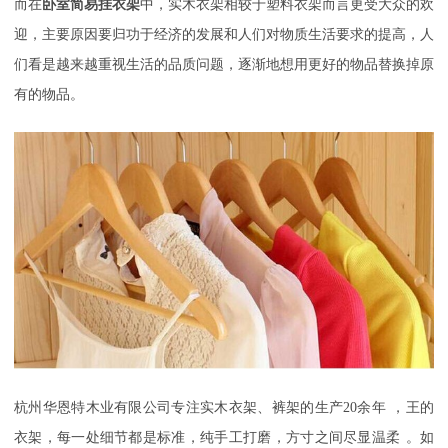
而在
卧室简易挂衣架
中，实木衣架相较于塑料衣架而言更受大众的欢
迎，主要原因要归功于经济的发展和人们对物质生活要求的提高，人
们看是越来越重视生活的品质问题，逐渐地想用更好的物品替换掉原
有的物品。
杭州华恩特木业有限公司
专注实木衣架、裤架的生产
20
余年
，
王的
衣架，每一处细节都是标准
，
纯手工打磨，方寸之间尽显温柔
。如