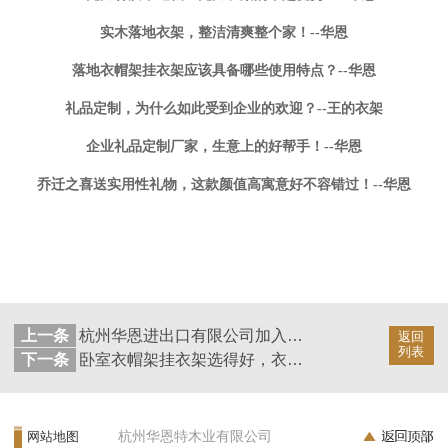
实木落地衣架，整洁清爽整个家！--华恩
落地衣帽架挂衣架应该具备哪些使用特点？--华恩
礼品定制，为什么如此受到企业的欢迎？--王的衣架
企业礼品定制厂家，生意上的好帮手！--华恩
乔迁之喜送实用性礼物，这款颜值高寓意好不容错过！--华恩
上一条
杭州华恩进出口有限公司加入世界数字经济论坛《中国数字化解决方案项目库》
返回
列表
下一条
卧室衣帽架挂衣架选得好，衣服再多也不怕！——华恩
杭州华恩特木业有限公司
网站地图