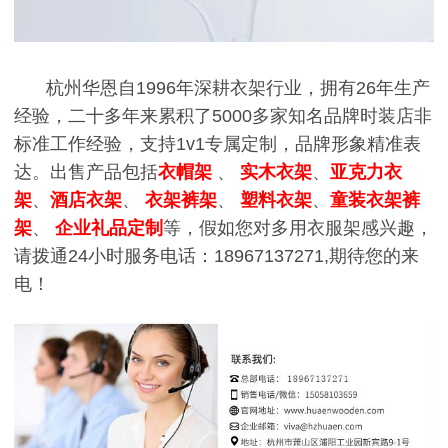
杭州华恩自1996年深耕衣架行业，拥有26年生产
经验，二十多年来累积了5000多家知名品牌时装店非
标准工作经验，支持1v1专属定制，品牌形象精准表
达。出售产品包括
衣帽架
、
实木衣架
、
亚克力衣
架
、
酒店衣架
、
衣架裤架
、
塑料衣架
、
童装衣架裤
架
、
企业礼品定制
等，假如您对多用衣服架感兴趣，
请拨通24小时服务电话：18967137271,期待您的来
电！