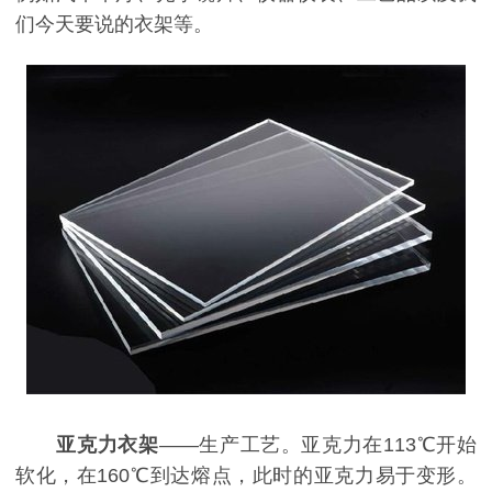
们今天要说的衣架等。
亚克力衣架
——生产工艺。亚克力在
1
13
℃开始
软化，在
1
60
℃到达熔点，此时的亚克力易于变形。