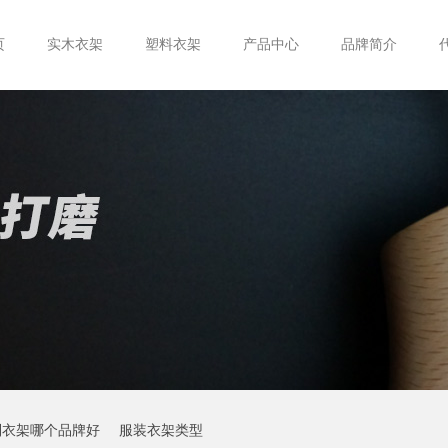
页
实木衣架
塑料衣架
产品中心
品牌简介
制衣架哪个品牌好
服装衣架类型