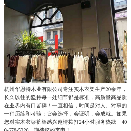
杭州华恩特木业有限公司专注实木衣架生产20余年，
长久以往的坚持每一处细节都是标准，高质量高品质
在业界内有口皆碑！一直相信，时间是对人、对事的
一种历练和考验；它会选择，会证明，会成就。如果
您对实木衣架裤架感兴趣请拨打24小时服务热线：40
0-678-5228，期待您的来电！