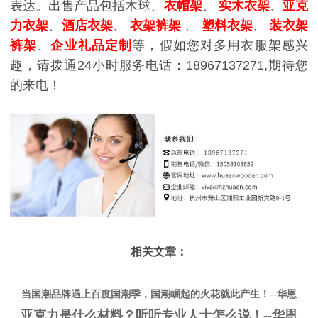
表达。出售产品包括木球、
衣帽架
、
实木衣架
、
亚克
力衣架
、
酒店衣架
、
衣架裤架
、
塑料衣架
、
装衣架
裤架
、
企业礼品定制
等，假如您对多用衣服架感兴
趣，请拨通24小时服务电话：18967137271,期待您
的来电！
相关文章：
当国潮品牌遇上百度国潮季，国潮崛起的火花就此产生！--华恩
亚克力是什么材料？听听专业人士怎么说！--华恩