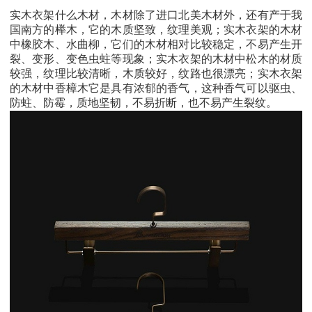
实木衣架什么木材，木材除了进口北美木材外，还有产于我
国南方的榉木，它的木质坚致，纹理美观；实木衣架的木材
中橡胶木、水曲柳，它们的木材相对比较稳定，不易产生开
裂、变形、变色虫蛀等现象；实木衣架的木材中松木的材质
较强，纹理比较清晰，木质较好，纹路也很漂亮；实木衣架
的木材中香樟木它是具有浓郁的香气，这种香气可以驱虫、
防蛀、防霉，质地坚韧，不易折断，也不易产生裂纹。