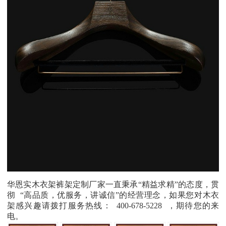
华恩实木衣架裤架定制厂家一直秉承
“
精益求精
”
的态度，贯
彻
“
高品质，优服务，讲诚信
”
的经营理念，如果您对木衣
架感兴趣请拨打服务热线：
400-678-5228
，期待您的来
电。