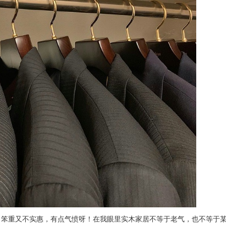
，笨重又不实惠，有点气愤呀！在我眼里实木家居不等于老气，也不等于