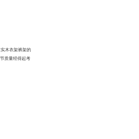
注实木衣架裤架的
细节质量经得起考