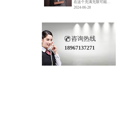
在这个充满无限可能的2024年夏季，LEMONLEE品牌设计师如虎以其非凡的创意与对自然的深刻理解，精心打造的红雪松木球礼盒，在“2024未来·已来——第六届香港新锐当代设计奖”中摘得铜奖。这不仅是对设计师如虎原创设计能力的嘉奖，更是对LEMONLEE品牌的高度认可。
2024-06-28
咨询热线
18967137271