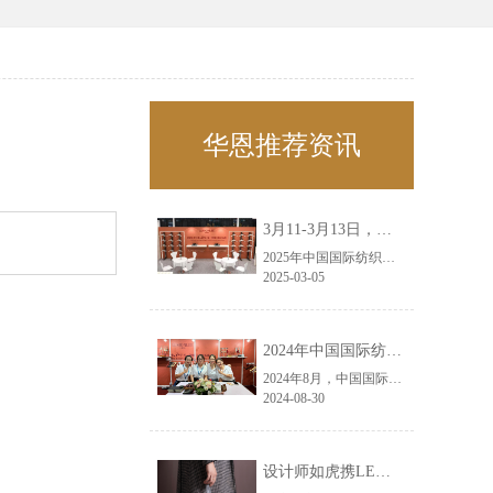
华恩推荐资讯
3月11-3月13日，华恩诚邀您共赴上海面辅料春夏展——华恩
2025年中国国际纺织面料及辅料（春夏）博览会即将盛大开启！感谢您对华恩品牌的关注！3.11-3.13，杭州华恩（LEMONLEE）诚邀您共赴这场春日的宴会！
2025-03-05
2024年中国国际纺织面料及辅料（秋冬）博览会完美收官！——华恩
2024年8月，中国国际纺织面料及辅料（秋冬）博览会完美收官！作为一家拥有30年历史的专业衣架制造商，我们非常荣幸能够参与这一盛会，并在此期间与众多客户进行了广泛而深入的交流。
2024-08-30
设计师如虎携LEMONLEE红雪松礼盒荣获第六届未来·已来香港新锐当代设计奖铜奖