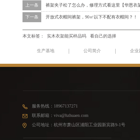
上一条
裤架夹子松了怎么办，修理方式看这里【华恩衣
下一条
开放式衣帽间裤架，90㎡以下不配有衣帽间？！
本文标签：
实木衣架能买样品吗
看自己的选择
生产基地
公司简介
企业
服务热线：18967137271
联系邮箱：viva@hzhuaen.com
公司地址：杭州市萧山区浦阳工业园新宾路9-1号