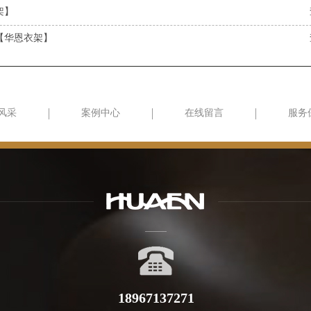
架】
【华恩衣架】
风采
案例中心
在线留言
服务
18967137271