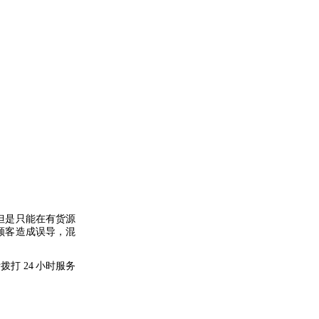
但是只能在有货源
顾客造成误导，混
请拨打
24
小时服务