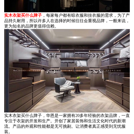
实木衣架
买什么牌子
，每家每户都有晾衣服和挂衣服的需求，为了产
品持久耐用，所以许多人在选择的时候往往会重视品牌，一般来说，
更为知名的品牌更值得信赖。
实木衣架买什么牌子，华恩是一家拥有20多年经验的衣架品牌，一直
专注于衣架的开发和生产。开创了家居装饰和生活文化时代的新潮
流。产品的外观和性能都是无可挑剔。让消费者真正感受到无忧服
装。