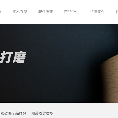
页
实木衣架
塑料衣架
产品中心
品牌简介
制衣架哪个品牌好
服装衣架类型