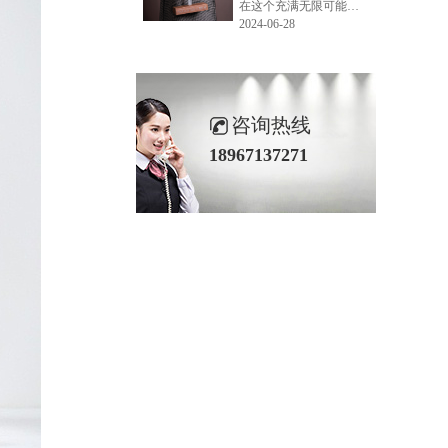
在这个充满无限可能的2024年夏季，LEMONLEE品牌设计师如虎以其非凡的创意与对自然的深刻理解，精心打造的红雪松木球礼盒，在“2024未来·已来——第六届香港新锐当代设计奖”中摘得铜奖。这不仅是对设计师如虎原创设计能力的嘉奖，更是对LEMONLEE品牌的高度认可。
2024-06-28
咨询热线
18967137271