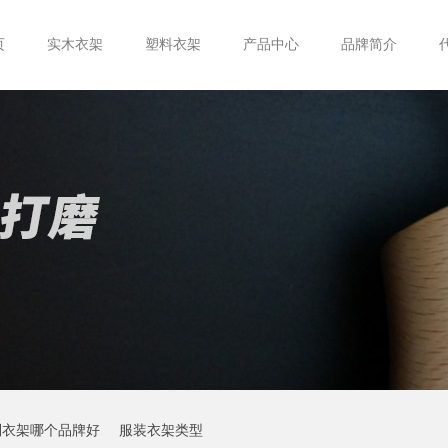
页
实木衣架
塑料衣架
产品中心
品牌简介
制衣架哪个品牌好
服装衣架类型