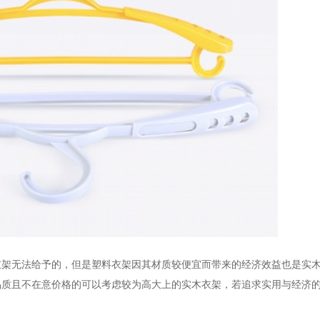
衣架无法给予的，但是塑料衣架因其材质较便宜而带来的经济效益也是实
品质且不在意价格的可以考虑较为高大上的实木衣架，若追求实用与经济