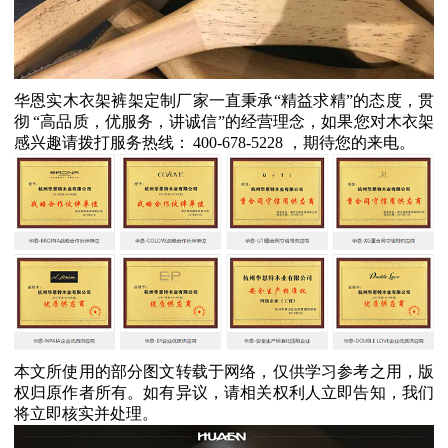
华恩实木衣架裤架定制厂家一直秉承
“
精益求精
”
的态度，贯
彻
“
高品质，优服务，讲诚信
”
的经营理念，如果您对木衣架
感兴趣请拨打服务热线：
400-678-5228
，期待您的来电。
本文所使用的部分图文转载于网络，仅供学习参考之用，版
权归原作者所有。如有异议，请相关权利人立即告知，我们
将立即核实并处理。