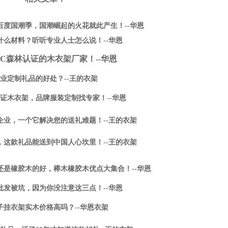
百度国潮季，国潮崛起的火花就此产生！--华恩
什么材料？听听专业人士怎么说！--华恩
SC森林认证的木衣架厂家！--华恩
业定制礼品的好处？--王的衣架
认证木衣架，品牌服装定制找专家！--华恩
企业，一个它解决您的送礼难题！--王的衣架
，这款礼品能送到中国人心坎里！--王的衣架
还是橡胶木的好，榉木橡胶木优点大集合！--华恩
批发被坑，因为你没注意这三点！--华恩
子挂衣架实木价格高吗？--华恩衣架