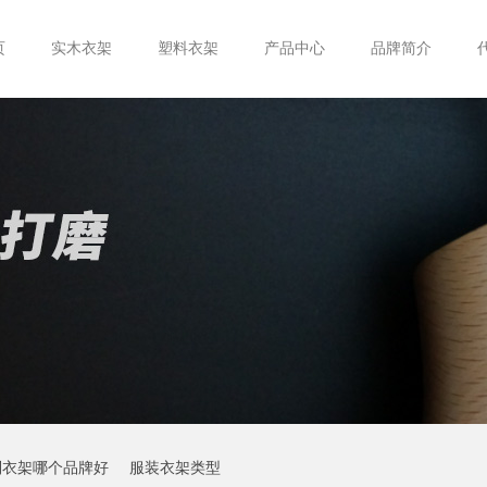
页
实木衣架
塑料衣架
产品中心
品牌简介
制衣架哪个品牌好
服装衣架类型