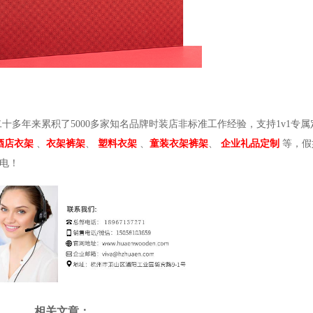
二十多年来累积了5000多家知名品牌时装店非标准工作经验，支持1v1专
酒店衣架
、
衣架裤架
、
塑料衣架
、
童装衣架裤架
、
企业礼品定制
等，假
来电！
相关文章：