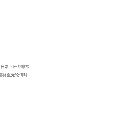
是日常上班都非常
都修至无论何时