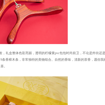
发，礼盒整体色彩亮丽，透明的柠檬黄
pvc
包包时尚前卫，不论是炸街还
，
9
条香樟木条，非常独特的美物组合。自然的香味，清新的茶香，愿你我
欢喜。