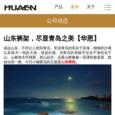
产品
案例
关于
公司动态
山东裤架，尽显青岛之美【华恩】
谈起山东，不经让人想到青岛。常说青岛的美在于其海，细细的沙滩
以及海天一色的大海，很是壮观。但青岛的美丽不仅在于海也在于
山。山被海水环绕着，群山起伏，远看山峰像被一层薄纱披盖着，犹
如仙境一般。今日小编要说的主题是
山东裤架
。