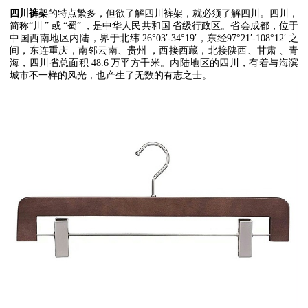
四川裤架
的特点繁多，但欲了解四川裤架，就必须了解四川。四川，
简称
“
川
”
或
“
蜀
”
，是中华人民共和国
省级行政区。省会成都
，位于
中国西南地区内陆，界于北纬
26°03′-34°19′
，东经
97°21′-108°12′
之
间，东连重庆
，南邻云南
、贵州
，西接西藏
，北接陕西
、甘肃
、青
海
，四川省总面积
48.6
万平方千米。内陆地区的四川，有着与海滨
城市不一样的风光，也产生了无数的有志之士。