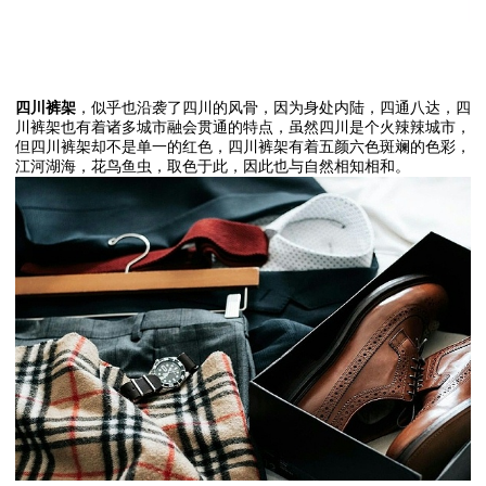
四川裤架
，似乎也沿袭了四川的风骨，因为身处内陆，四通八达，四
川裤架也有着诸多城市融会贯通的特点，虽然四川是个火辣辣城市，
但四川裤架却不是单一的红色，四川裤架有着五颜六色斑斓的色彩，
江河湖海，花鸟鱼虫，取色于此，因此也与自然相知相和。