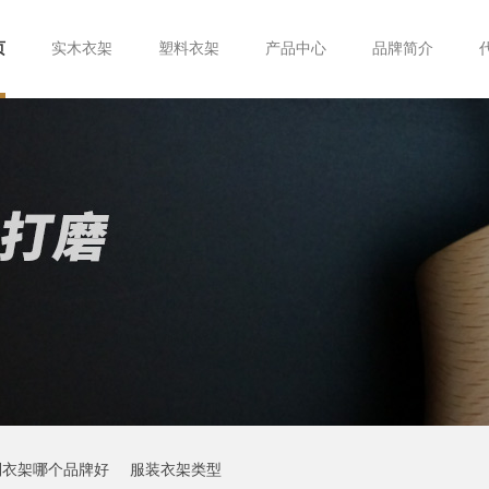
页
实木衣架
塑料衣架
产品中心
品牌简介
制衣架哪个品牌好
服装衣架类型