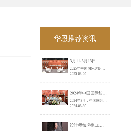
华恩推荐资讯
3月11-3月13日，华恩诚邀您共赴上海面辅料春夏展——华恩
2025年中国国际纺织面料及辅料（春夏）博览会即将盛大开启！感谢您对华恩品牌的关注！3.11-3.13，杭州华恩（LEMONLEE）诚邀您共赴这场春日的宴会！
2025-03-05
2024年中国国际纺织面料及辅料（秋冬）博览会完美收官！——华恩
2024年8月，中国国际纺织面料及辅料（秋冬）博览会完美收官！作为一家拥有30年历史的专业衣架制造商，我们非常荣幸能够参与这一盛会，并在此期间与众多客户进行了广泛而深入的交流。
2024-08-30
设计师如虎携LEMONLEE红雪松礼盒荣获第六届未来·已来香港新锐当代设计奖铜奖