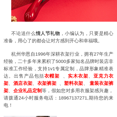
不论送什么
情人节礼物
，小编认为，只要是精心
准备，用心了的都会让对方感到开心和幸福哦。
杭州华恩自1996年深耕衣架行业，拥有27年生产
经验，二十多年来累积了5000多家知名品牌时装店非
标准工作经验，支持1v1专属定制，品牌形象精准表
达。出售产品包括
衣帽架
、
实木衣架
、
亚克力衣
架
、
酒店衣架
、
衣架裤架
、
塑料衣架
、
童装衣架裤
架
、
企业礼品定制
等，假如您对多用衣服架感兴趣，
请拨通24小时服务电话：18967137271,期待您的来
电！