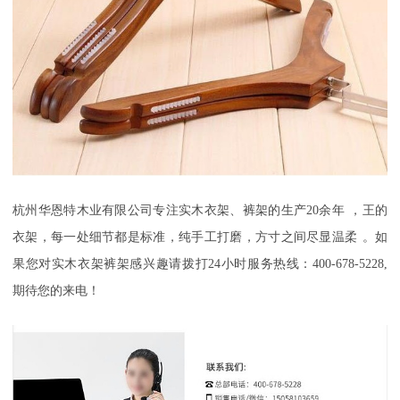
杭州华恩特木业有限公司
专注实木衣架、裤架的生产
20
余年
，
王的
衣架，每一处细节都是标准
，
纯手工打磨，方寸之间尽显温柔
。如
果您对实木衣架裤架感兴趣请拨打
24
小时服务热线：
400-678-5228,
期待您的来电！