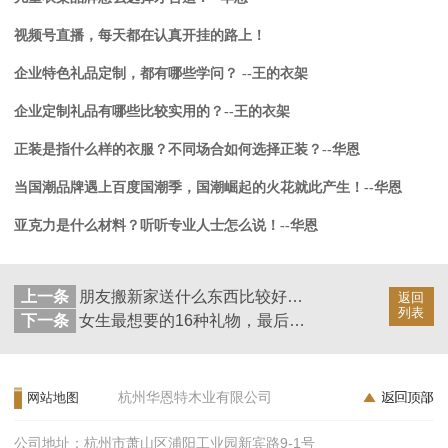
视频号直播，每天都在认真开挂的路上！
企业特色礼品定制，都有哪些学问？ --王的衣架
企业定制礼品有哪些比较实用的？--王的衣架
正装是指什么样的衣服？不同场合如何选择正装？--华恩
当国潮品牌遇上百度国潮季，国潮崛起的火花就此产生！--华恩
亚克力是什么材料？听听专业人士怎么说！--华恩
上一条
朋友搬新家送什么东西比较好，竟然能一个衣架解决？！--华恩
返回
列表
下一条
女生最想要的16种礼物，最后一款女生让瞬间沦陷！--华恩
杭州华恩特木业有限公司
网站地图
公司地址：杭州市萧山区浦阳工业园新宾路9-1号