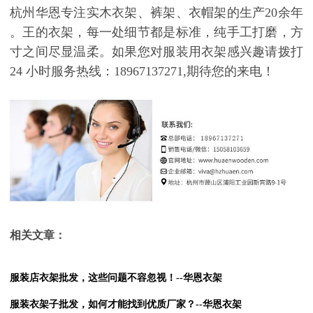
杭州华恩
专注实木衣架、裤架
、衣帽架
的生产
20
余年
。
王的衣架，每一处细节都是标准
，
纯手工打磨，方
寸之间尽显温柔
。如果您对服装用衣架感兴趣请拨打
24
小时服务热线：
18967137271,
期待您的来电！
相关文章：
服装店衣架批发，这些问题不容忽视！--华恩衣架
服装衣架子批发，如何才能找到优质厂家？--华恩衣架