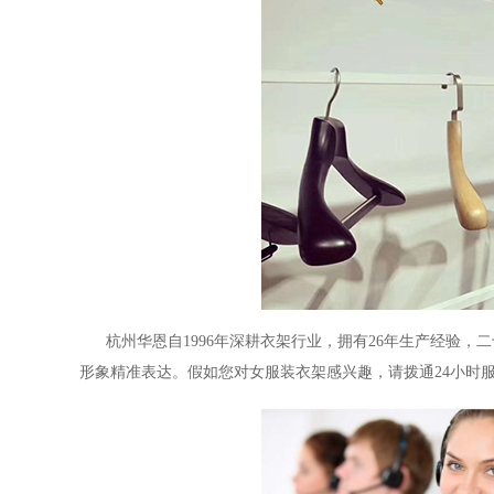
杭州华恩自
1996
年深耕衣架行业，拥有
26
年生产经验，二
形象精准表达。假如您对
女服装衣架
感兴趣，请拨通
24
小时