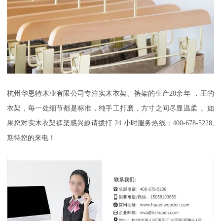
杭州华恩特木业有限公司
专注实木衣架、裤架的生产
20
余年
，
王的
衣架，每一处细节都是标准
，
纯手工打磨，方寸之间尽显温柔
。如
果您对实木衣架裤架感兴趣请拨打
24
小时服务热线：
400-678-5228,
期待您的来电！