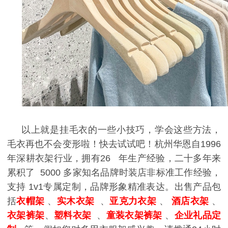
以上就是挂毛衣的一些小技巧，学会这些方法，
毛衣再也不会变形啦！快去试试吧！
杭州华恩自
1996
年深耕衣架行业，拥有
26
年生产经验，二十多年来
累积了
5000
多家知名品牌时装店非标准工作经验，
支持
1v1
专属定制，品牌形象精准表达。
出售产品包
括
衣帽架
、
实木衣架
、
亚克力衣架
、
酒店衣架
、
衣架裤架
、
塑料衣架
、
童装衣架裤架
、
企业礼品定