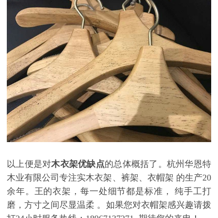
以上便是对
木衣架优缺点
的总体概括了。杭州华恩特
木业有限公司
专注实木衣架、裤架
、衣帽架
的生产
20
余年
。
王的衣架，每一处细节都是标准
，
纯手工打
磨，方寸之间尽显温柔
。如果您对衣帽架感兴趣请拨