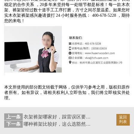
稳定的合作关系
，
20
多年来坚持每一处细节都是标准！每一款木衣
架、裤架皆经过数十道手工工序打磨，方寸之间尽显温柔。如果您对
实木衣架裤架感兴趣请拨打
24
小时服务热线：
400-678-5228
，期待
您的来电！
本文所使用的部分图文转载于网络，仅供学习参考之用，版权归原作
者所有。如有异议，请相关权利人立即告知，我们将立即核实并处
理。
上一条
衣架裤架哪家好，踩雷误区要知道【华恩】
返回
列表
下一条
哪种裤架比较好，这么选豁然开朗【华恩】