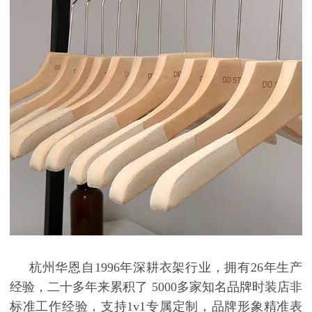
杭州华恩自
1996
年深耕衣架行业，拥有
26
年生产
经验，二十多年来累积了
5000
多家知名品牌时装店非
标准工作经验，支持
1v1
专属定制，品牌形象精准表