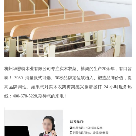
杭州华恩特木业有限公司
专注实木衣架、裤架的生产
20
余年，有口皆
碑！
3980+
海量款式可选、
30
秒品牌定位软植入、塑造品牌价值，提
高品牌调性。如果您对实木衣架裤架感兴趣请拨打
24
小时服务热
线：
400-678-5228,
期待您的来电！