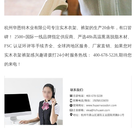
杭州华恩特木业有限公司
专注实木衣架、裤架的生产
20
余年，有口皆
碑！
2500+
国际一线品牌指定供应商、严选
48h
高温熏蒸脱脂木材、
FSC
认证环评等手续齐全、全球跨地区服务、厂家直销、如果您对
实木衣架裤架感兴趣请拨打
24
小时服务热线：
400-678-5228,
期待您
的来电！