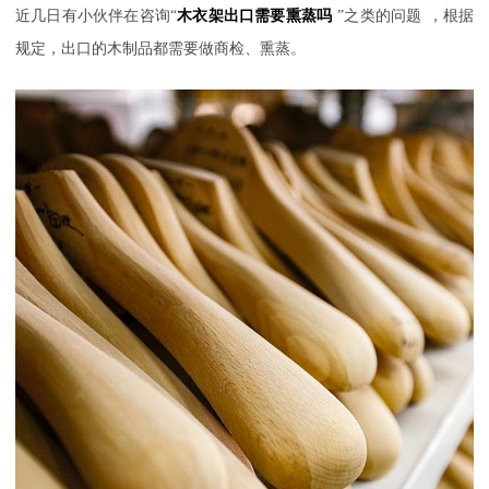
近几日
有小伙伴在咨询
“
木衣架出口需要熏蒸吗
”之类的
问题
，
根据
规定，出口的木制品都需要做商检、熏蒸。