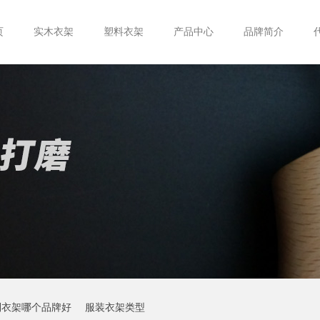
页
实木衣架
塑料衣架
产品中心
品牌简介
制衣架哪个品牌好
服装衣架类型