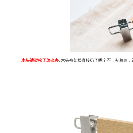
,
?
木头裤架松了怎么办
木头裤架松直接扔了吗
不，别着急，