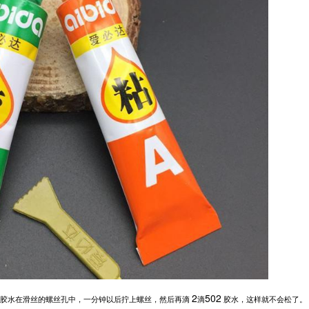
2
502
胶水在滑丝的螺丝孔中，一分钟以后拧上螺丝，然后再滴
滴
胶水，这样就不会松了。