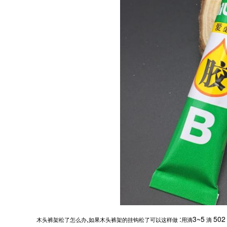
,
:
3~5
502
木头裤架松了怎么办
如果木头裤架的挂钩松了可以这样做
用滴
滴