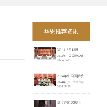
华恩推荐资讯
3月11-3月13日，华恩诚邀您共赴上海面辅料春夏展——华恩
2025年中国国际纺织面料及辅料（春夏）博览会即将盛大开启！感谢您对华恩品牌的关注！3.11-3.13，杭州华恩（LEMONLEE）诚邀您共赴这场春日的宴会！
2025-03-05
2024年中国国际纺织面料及辅料（秋冬）博览会完美收官！——华恩
2024年8月，中国国际纺织面料及辅料（秋冬）博览会完美收官！作为一家拥有30年历史的专业衣架制造商，我们非常荣幸能够参与这一盛会，并在此期间与众多客户进行了广泛而深入的交流。
2024-08-30
设计师如虎携LEMONLEE红雪松礼盒荣获第六届未来·已来香港新锐当代设计奖铜奖