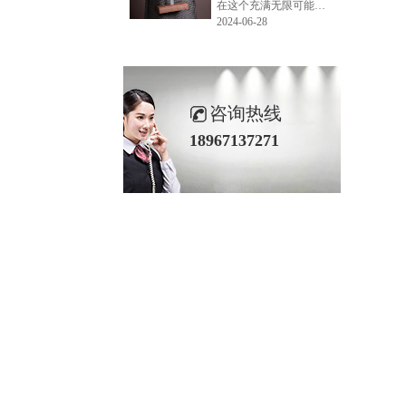
在这个充满无限可能的2024年夏季，LEMONLEE品牌设计师如虎以其非凡的创意与对自然的深刻理解，精心打造的红雪松木球礼盒，在“2024未来·已来——第六届香港新锐当代设计奖”中摘得铜奖。这不仅是对设计师如虎原创设计能力的嘉奖，更是对LEMONLEE品牌的高度认可。
2024-06-28
咨询热线
18967137271