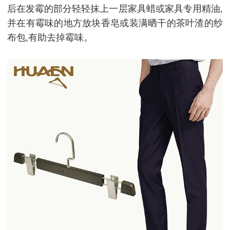
后在发霉的部分轻轻抹上一层家具蜡或家具专用精油,
并在有霉味的地方放块香皂或装满晒干的茶叶渣的纱
布包,有助去掉霉味。