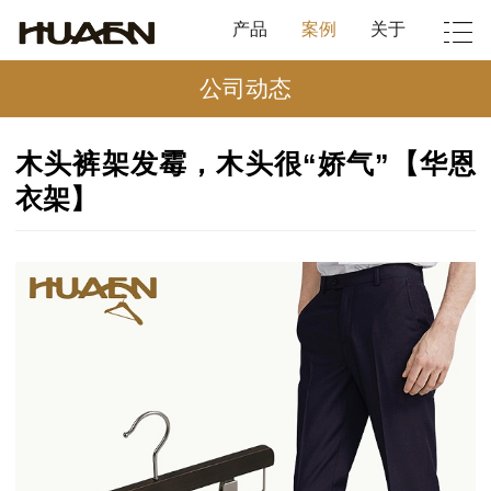
产品
案例
关于
公司动态
木头裤架发霉，木头很“娇气”【华恩
衣架】