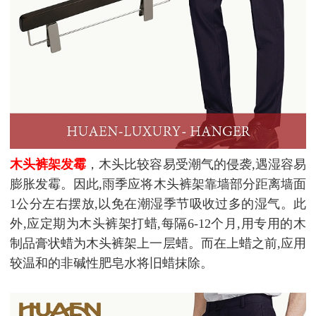
木头裤架发霉
，木头比较容易受潮气的侵袭,遇湿容易
膨胀发霉。因此,雨季应将木头裤架靠墙部分距离墙面
1公分左右摆放,以免在潮湿季节吸收过多的湿气。此
外,应定期为木头裤架打蜡,每隔6-12个月,用专用的木
制品膏状蜡为木头裤架上一层蜡。而在上蜡之前,应用
较温和的非碱性肥皂水将旧蜡抹除。