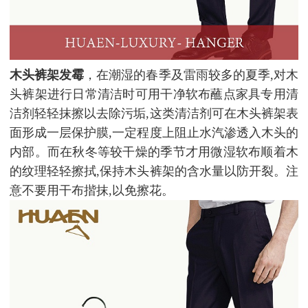
木头裤架发霉
，在潮湿的春季及雷雨较多的夏季,对木
头裤架进行日常清洁时可用干净软布蘸点家具专用清
洁剂轻轻抹擦以去除污垢,这类清洁剂可在木头裤架表
面形成一层保护膜,一定程度上阻止水汽渗透入木头的
内部。而在秋冬等较干燥的季节才用微湿软布顺着木
的纹理轻轻擦拭,保持木头裤架的含水量以防开裂。注
意不要用干布揩抹,以免擦花。