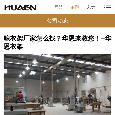
产品
案例
关于
公司动态
晾衣架厂家怎么找？华恩来教您！--华
恩衣架