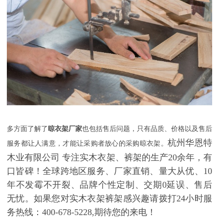
多方面了解了
晾衣架厂家
也包括售后问题，只有品质、价格以及售后
杭州华恩特
服务都让人满意，才能让采购者放心的采购晾衣架。
木业有限公司
专注实木衣架、裤架的生产
20余年，有
口皆碑！
全球跨地区服务、厂家直销、量大从优、
10
年不发霉不开裂、品牌个性定制、交期0延误、售后
无忧。如果您对实木衣架裤架感兴趣请拨打24小时服
务热线：400-678-5228,期待您的来电！