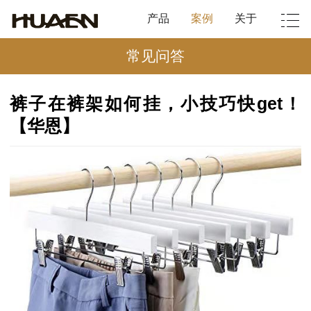
产品
案例
关于
常见问答
裤子在裤架如何挂，小技巧快get！
【华恩】