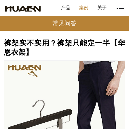
产品
案例
关于
常见问答
裤架实不实用？裤架只能定一半【华
恩衣架】