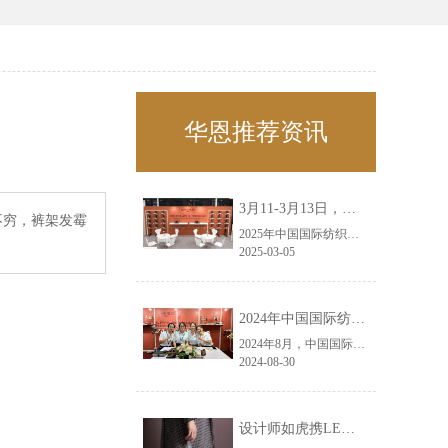
华恩推荐资讯
3月11-3月13日，华恩诚邀您共赴上海面辅料春夏展——华恩
不穷，裤架发霉
2025年中国国际纺织面料及辅料（春夏）博览会即将盛大开启！感谢您对华恩品牌的关注！3.11-3.13，杭州华恩（LEMONLEE）诚邀您共赴这场春日的宴会！
2025-03-05
2024年中国国际纺织面料及辅料（秋冬）博览会完美收官！——华恩
2024年8月，中国国际纺织面料及辅料（秋冬）博览会完美收官！作为一家拥有30年历史的专业衣架制造商，我们非常荣幸能够参与这一盛会，并在此期间与众多客户进行了广泛而深入的交流。
2024-08-30
设计师如虎携LEMONLEE红雪松礼盒荣获第六届未来·已来香港新锐当代设计奖铜奖