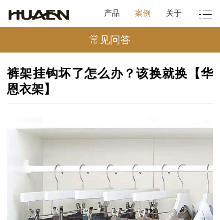
产品
案例
关于
常见问答
裤架挂钩坏了怎么办？该换就换【华
恩衣架】