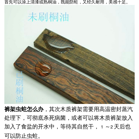
首先可以涂上清漆或熟桐油，既能防蛀，又经久耐用，美感十足。
裤架虫蛀怎么办
，其次木质裤架需要用高温密封蒸汽
处理下，可彻底杀死病菌，或者可以将木质裤架放入
加入了食盐的开水中，等待其自然干，
1
～
2
天后也
可以防止虫蛀。