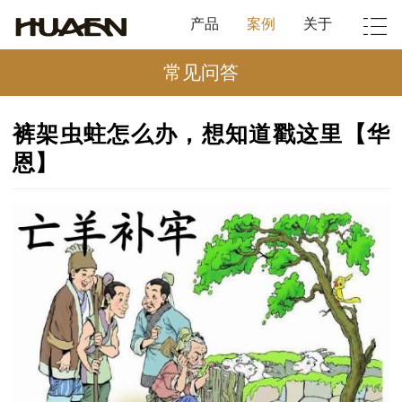
产品
案例
关于
常见问答
裤架虫蛀怎么办，想知道戳这里【华
恩】