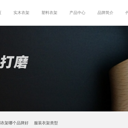
页
实木衣架
塑料衣架
产品中心
品牌简介
制衣架哪个品牌好
服装衣架类型