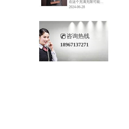
在这个充满无限可能的2024年夏季，LEMONLEE品牌设计师如虎以其非凡的创意与对自然的深刻理解，精心打造的红雪松木球礼盒，在“2024未来·已来——第六届香港新锐当代设计奖”中摘得铜奖。这不仅是对设计师如虎原创设计能力的嘉奖，更是对LEMONLEE品牌的高度认可。
2024-06-28
咨询热线
18967137271