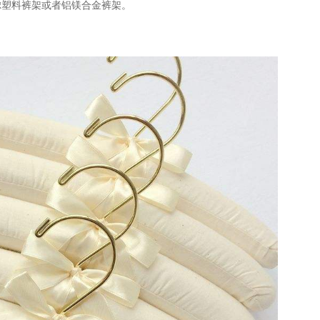
虑塑料裤架或者铝镁合金裤架。