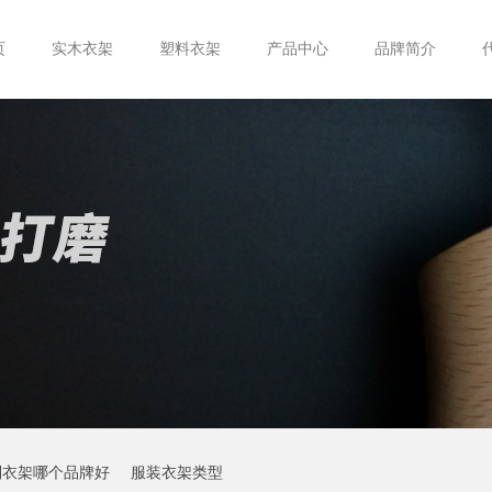
页
实木衣架
塑料衣架
产品中心
品牌简介
制衣架哪个品牌好
服装衣架类型