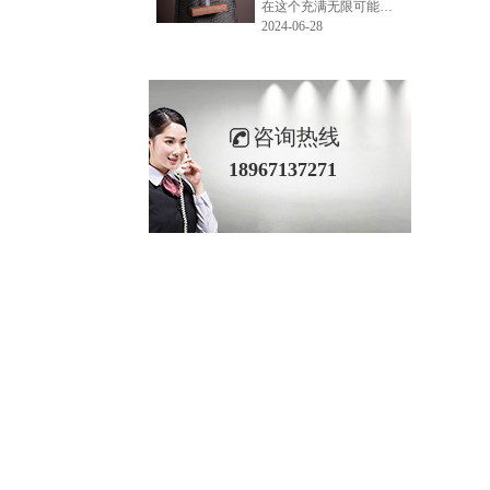
在这个充满无限可能的2024年夏季，LEMONLEE品牌设计师如虎以其非凡的创意与对自然的深刻理解，精心打造的红雪松木球礼盒，在“2024未来·已来——第六届香港新锐当代设计奖”中摘得铜奖。这不仅是对设计师如虎原创设计能力的嘉奖，更是对LEMONLEE品牌的高度认可。
2024-06-28
咨询热线
18967137271