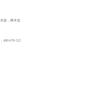
木衣架，榉木也
-678-522