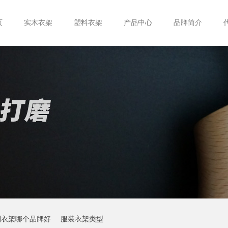
页
实木衣架
塑料衣架
产品中心
品牌简介
制衣架哪个品牌好
服装衣架类型