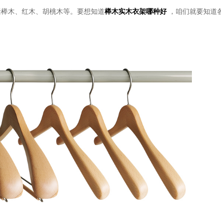
括榉木、红木、胡桃木等。要想知道
榉木实木衣架哪种好
，咱们就要知道