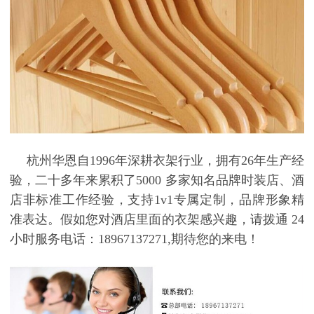
杭州华恩自
1996
年深耕衣架行业，拥有
26
年生产经
验，二十多年来累积了
5000
多家知名品牌时装店、酒
店非标准工作经验，支持
1v1
专属定制，品牌形象精
准表达。假如您对
酒店里面的衣架
感兴趣，请拨通
24
小时服务电话：
18967137271,
期待您的来电！