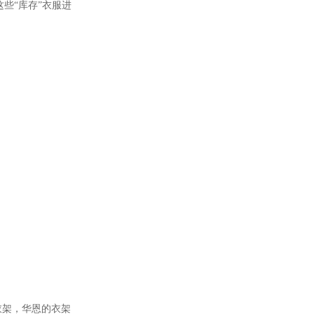
这些
“库存”衣服进
衣架，华恩的衣架