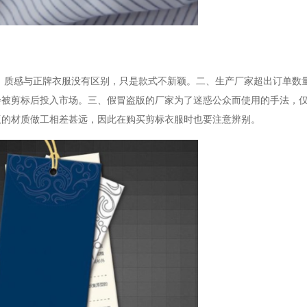
、质感与正牌衣服没有区别，只是款式不新颖。二、生产厂家超出订单数
会被剪标后投入市场。三、假冒盗版的厂家为了迷惑公众而使用的手法，
版的材质做工相差甚远，因此在购买剪标衣服时也要注意辨别。