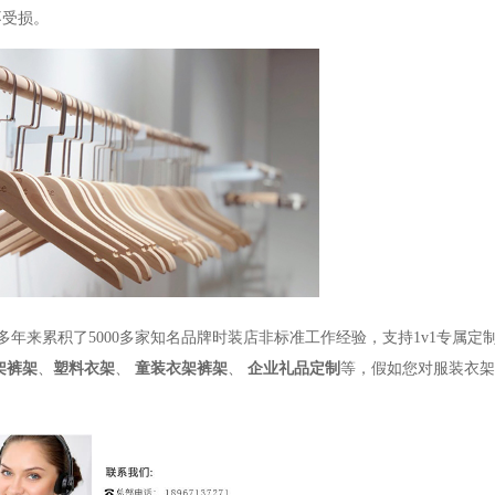
不受损。
十多年来累积了5000多家知名品牌时装店非标准工作经验，支持1v1专属定
架裤架
、
塑料衣架
、
童装衣架裤架
、
企业礼品定制
等，假如您对服装衣架