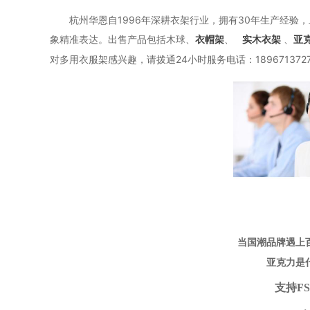
杭州华恩自1996年深耕衣架行业，拥有30年生产经验，二
象精准表达。出售产品包括木球、
、
、
衣帽架
实木衣架
亚
对多用衣服架感兴趣，请拨通24小时服务电话：189671372
当国潮品牌遇上
亚克力是
支持F