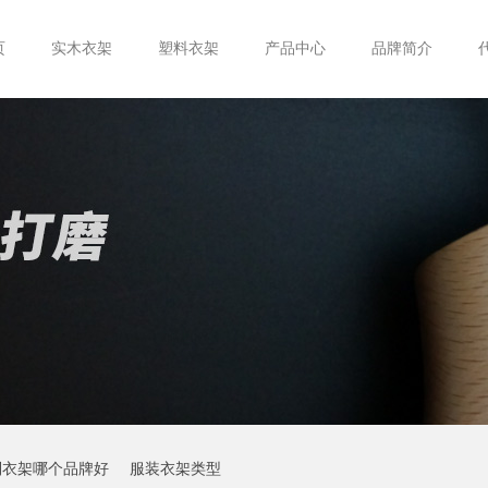
页
实木衣架
塑料衣架
产品中心
品牌简介
制衣架哪个品牌好
服装衣架类型