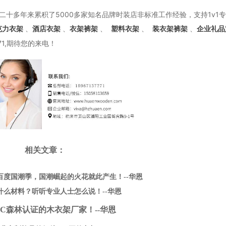
十多年来累积了5000多家知名品牌时装店非标准工作经验，支持1v1
、
、
、
、
、
克力衣架
酒店衣架
衣架裤架
塑料衣架
装衣架裤架
企业礼品
71,期待您的来电！
相关文章：
百度国潮季，国潮崛起的火花就此产生！--华恩
什么材料？听听专业人士怎么说！--华恩
SC森林认证的木衣架厂家！--华恩