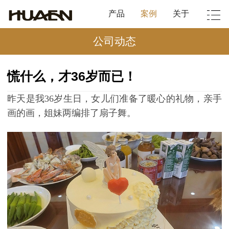
产品
案例
关于
公司动态
慌什么，才36岁而已！
昨天是我
36
岁生日，女儿们准备了暖心的礼物，亲手
画的画，姐妹两编排了扇子舞。