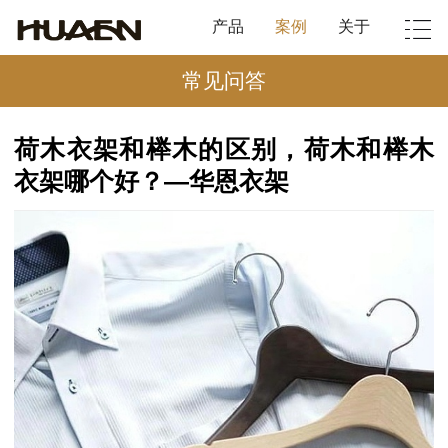
产品
案例
关于
常见问答
荷木衣架和榉木的区别，荷木和榉木
衣架哪个好？—华恩衣架