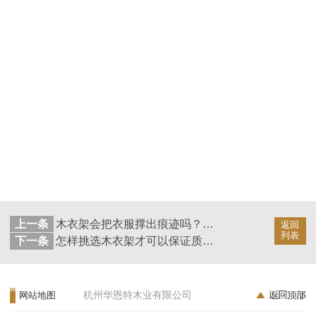
上一条
木衣架会把衣服撑出痕迹吗？为你一秒解惑！—华恩官网
返回
列表
下一条
怎样挑选木衣架才可以保证质量好，可别再乱买了！—华恩衣架
杭州华恩特木业有限公司
网站地图