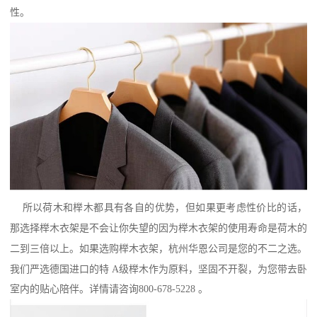
性。
所以荷木和榉木都具有各自的优势，但如果更考虑性价比的话，
那选择榉木衣架是不会让你失望的因为榉木衣架的使用寿命是荷木的
二到三倍以上。如果选购榉木衣架，杭州华恩公司是您的不二之选。
我们严选德国进口的特
A
级榉木作为原料，坚固不开裂，为您带去卧
室内的贴心陪伴。详情请咨询
800-678-5228
。