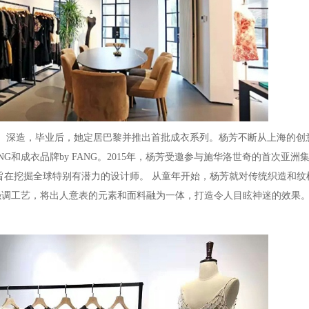
D）深造，毕业后，她定居巴黎并推出首批成衣系列。杨芳不断从上海的创
y FANG和成衣品牌by FANG。2015年，杨芳受邀参与施华洛世奇的首次亚
次联名设计，旨在挖掘全球特别有潜力的设计师。 从童年开始，杨芳就对传统织造和
强调工艺，将出人意表的元素和面料融为一体，打造令人目眩神迷的效果