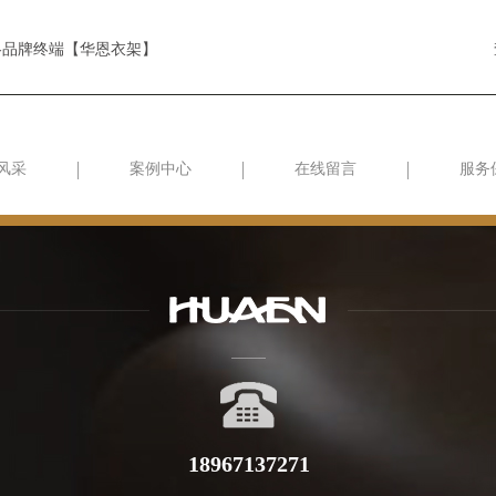
各品牌终端【华恩衣架】
风采
案例中心
在线留言
服务
18967137271