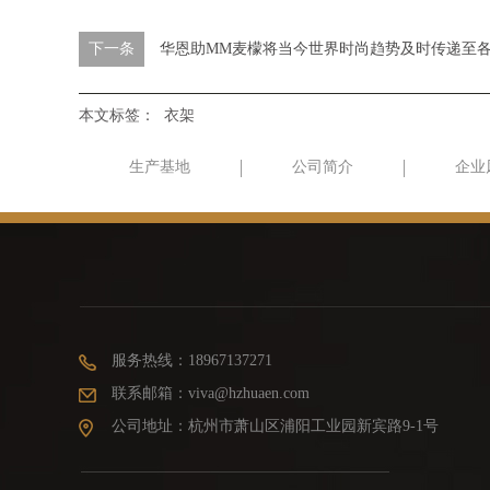
下一条
华恩助MM麦檬将当今世界时尚趋势及时传递至
本文标签：
衣架
生产基地
公司简介
企业
服务热线：18967137271
联系邮箱：viva@hzhuaen.com
公司地址：杭州市萧山区浦阳工业园新宾路9-1号