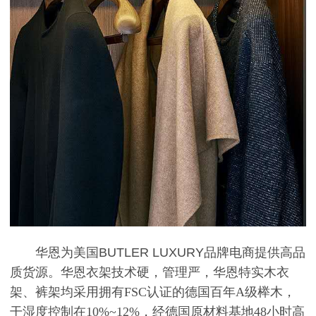
华恩为美国BUTLER LUXURY品牌电商
提供高品
质货源。
华恩衣架技术硬，管理严，华恩特实木衣
架、裤架均采用拥有FSC认证的德国百年A级榉木，
干湿度控制在10%~12%，经德国原材料基地48小时高