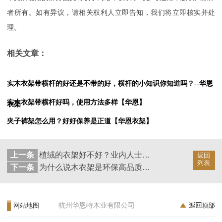
者所有。如有异议，请相关权利人立即告知，我们将立即核实并处
理。
相关文章：
实木衣架带横杆的好还是不带的好，横杆的小知识你知道吗？--华恩
实木衣架带横杆好吗，使用方法多样【华恩】
衣架
夹子裤架怎么用？好好保养是正道【华恩衣架】
上一条
植绒的衣架好不好？业内人士替您解答！--华恩衣架
返回
列表
下一条
为什么说木衣架是环保高品质衣架？--华恩衣架
杭州华恩特木业有限公司
网站地图