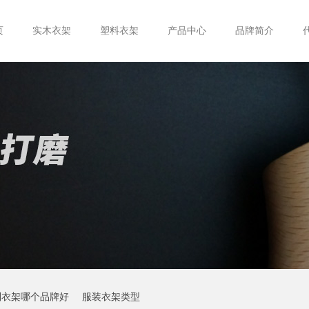
页
实木衣架
塑料衣架
产品中心
品牌简介
制衣架哪个品牌好
服装衣架类型