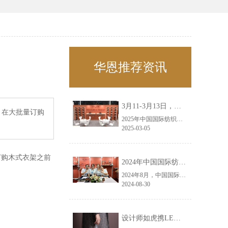
华恩推荐资讯
3月11-3月13日，华恩诚邀您共赴上海面辅料春夏展——华恩
？在大批量订购
2025年中国国际纺织面料及辅料（春夏）博览会即将盛大开启！感谢您对华恩品牌的关注！3.11-3.13，杭州华恩（LEMONLEE）诚邀您共赴这场春日的宴会！
2025-03-05
订购木式衣架之前
2024年中国国际纺织面料及辅料（秋冬）博览会完美收官！——华恩
2024年8月，中国国际纺织面料及辅料（秋冬）博览会完美收官！作为一家拥有30年历史的专业衣架制造商，我们非常荣幸能够参与这一盛会，并在此期间与众多客户进行了广泛而深入的交流。
2024-08-30
设计师如虎携LEMONLEE红雪松礼盒荣获第六届未来·已来香港新锐当代设计奖铜奖