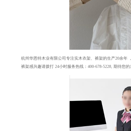
杭州华恩特木业有限公司
专注实木衣架、裤架的生产
20
余年
裤架感兴趣请拨打
24
小时服务热线：
400-678-5228,
期待您的